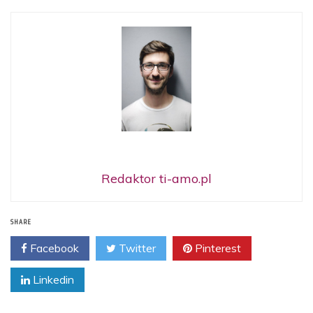
Redaktor ti-amo.pl
SHARE
Facebook
Twitter
Pinterest
Linkedin