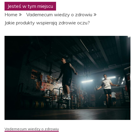
suplementacji
Jesteś w tym miejscu
Home
Vademecum wiedzy o zdrowiu
Jakie produkty wspierają zdrowie oczu?
Vademecum wiedzy o zdrowiu