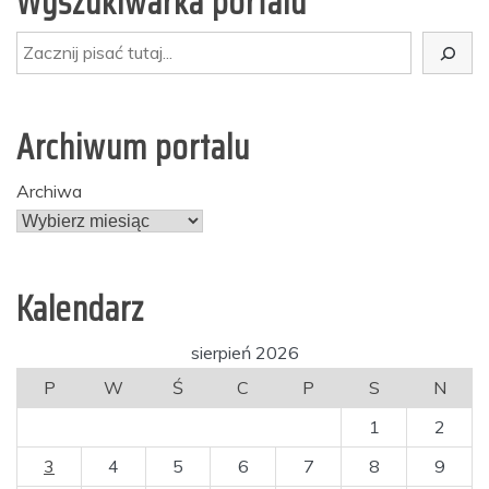
Wyszukiwarka portalu
Szukaj
Archiwum portalu
Archiwa
Kalendarz
sierpień 2026
P
W
Ś
C
P
S
N
1
2
3
4
5
6
7
8
9