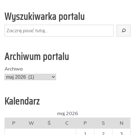
bogatej
w
Wyszukiwarka portalu
kwasy
tłuszczowe
Szukaj
omega-
3?
Archiwum portalu
Archiwa
Kalendarz
maj 2026
P
W
Ś
C
P
S
N
1
2
3