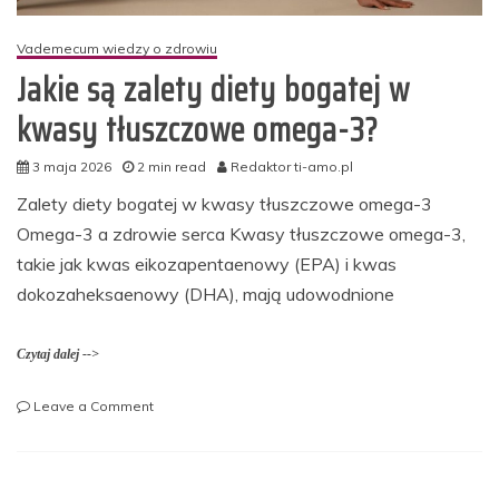
Vademecum wiedzy o zdrowiu
Jakie są zalety diety bogatej w
kwasy tłuszczowe omega-3?
3 maja 2026
2 min read
Redaktor ti-amo.pl
Zalety diety bogatej w kwasy tłuszczowe omega-3
Omega-3 a zdrowie serca Kwasy tłuszczowe omega-3,
takie jak kwas eikozapentaenowy (EPA) i kwas
dokozaheksaenowy (DHA), mają udowodnione
Czytaj dalej -->
on
Leave a Comment
Jakie
są
zalety
diety