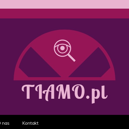
go treningu, odżywiania i suplem
 nas
Kontakt