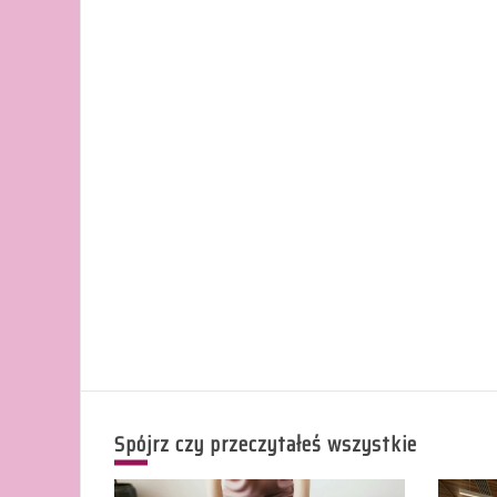
z
bólem
pleców?
Spójrz czy przeczytałeś wszystkie