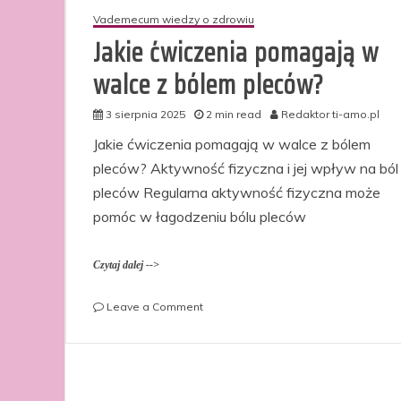
Vademecum wiedzy o zdrowiu
Jakie ćwiczenia pomagają w
walce z bólem pleców?
3 sierpnia 2025
2 min read
Redaktor ti-amo.pl
Jakie ćwiczenia pomagają w walce z bólem
pleców? Aktywność fizyczna i jej wpływ na ból
pleców Regularna aktywność fizyczna może
pomóc w łagodzeniu bólu pleców
Czytaj dalej -->
on
Leave a Comment
Jakie
ćwiczenia
pomagają
w
walce